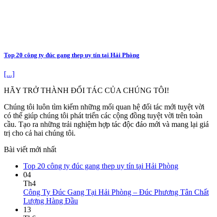
Top 20 công ty đúc gang thep uy tín tại Hải Phòng
[...]
HÃY TRỞ THÀNH ĐỐI TÁC CỦA CHÚNG TÔI!
Chúng tôi luôn tìm kiếm những mối quan hệ đối tác mới tuyệt vời
có thể giúp chúng tôi phát triển các cộng đồng tuyệt vời trên toàn
cầu. Tạo ra những trải nghiệm hợp tác độc đáo mới và mang lại giá
trị cho cả hai chúng tôi.
Bài viết mới nhất
Top 20 công ty đúc gang thep uy tín tại Hải Phòng
04
Th4
Công Ty Đúc Gang Tại Hải Phòng – Đúc Phương Tân Chất
Lượng Hàng Đầu
13